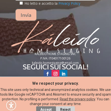
Ho letto e accetto la
Privacy Policy
Alternative:
Invia
KALEIDO HOME STAGING SNC
P.IVA: IT04017100126
kaleido.homestaging@gmail.com
SEGUICI SUI SOCIAL!
We respect your privacy.
© 2025 KALEIDO HOME STAGING SNC
This site uses only technical and anonymized analytics cookies. We use
COOKIE POLICY
tools like Google reCAPTCHA and Akismet to ensure security and spam
PRIVACY POLICY
protection. No profiling is performed.
Read the privacy policy
. You can
Sito web creato da
Keyart S.a.s.
| tutti i diritti riservati.
change your consent at any time.
Accept
Reject